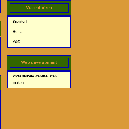
Warenhuizen
Bijenkorf
Hema
V&D
Web development
Professionele website laten
maken