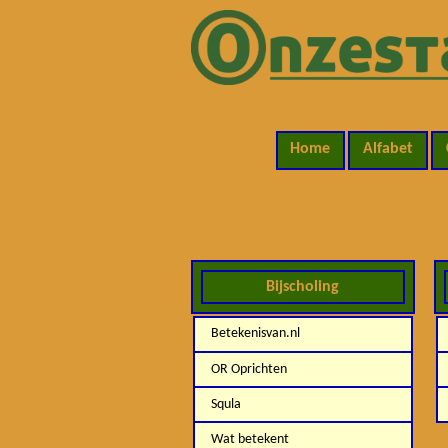
Home
Alfabet
Bijscholing
Betekenisvan.nl
OR Oprichten
Squla
Wat betekent