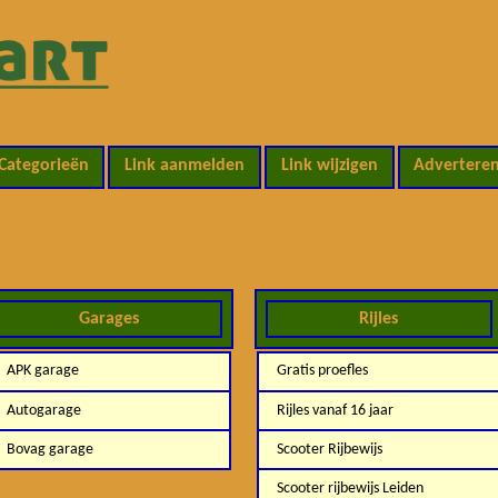
Categorieën
Link aanmelden
Link wijzigen
Advertere
Garages
Rijles
APK garage
Gratis proefles
Autogarage
Rijles vanaf 16 jaar
Bovag garage
Scooter Rijbewijs
Scooter rijbewijs Leiden