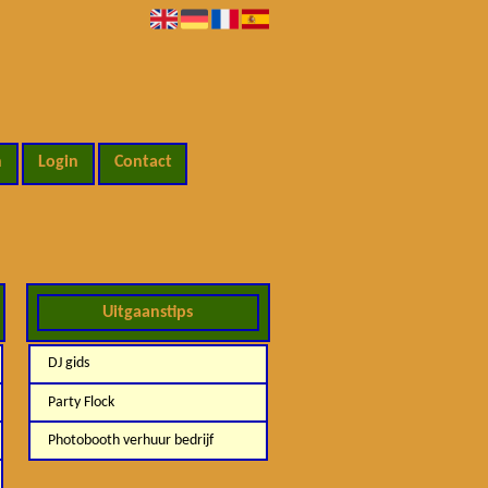
n
Login
Contact
Uitgaanstips
DJ gids
Party Flock
Photobooth verhuur bedrijf